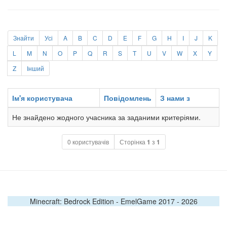
Знайти
Усі
A
B
C
D
E
F
G
H
I
J
K
L
M
N
O
P
Q
R
S
T
U
V
W
X
Y
Z
Інший
Ім'я користувача
Повідомлень
З нами з
Не знайдено жодного учасника за заданими критеріями.
0 користувачів
Сторінка
1
з
1
Minecraft: Bedrock Edition - EmelGame 2017 -
2026