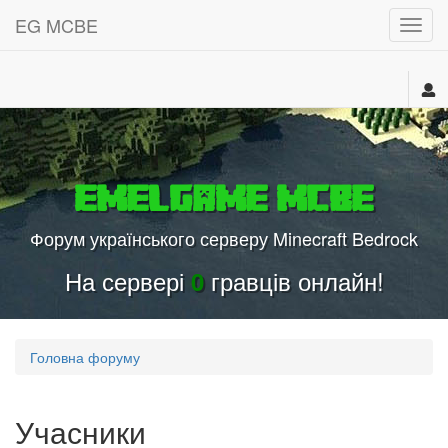
EG MCBE
МЕН
EmelGame MCBE
Форум українського серверу Minecraft Bedrock
На сервері
гравців онлайн!
0
Головна форуму
Учасники