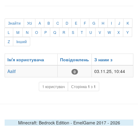
Знайти
Усі
A
B
C
D
E
F
G
H
I
J
K
L
M
N
O
P
Q
R
S
T
U
V
W
X
Y
Z
Інший
Ім'я користувача
Повідомлень
З нами з
Aalif
03.11.25, 10:44
0
1 користувач
Сторінка
1
з
1
Minecraft: Bedrock Edition - EmelGame 2017 -
2026