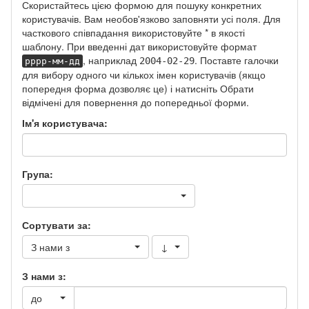
Скористайтесь цією формою для пошуку конкретних
користувачів. Вам необов'язково заповняти усі поля. Для
часткового співпадання використовуйте * в якості
шаблону. При введенні дат використовуйте формат
, наприклад
. Поставте галочки
2004-02-29
рррр-мм-дд
для вибору одного чи кількох імен користувачів (якщо
попередня форма дозволяє це) і натисніть Обрати
відмічені для повернення до попередньої форми.
Ім'я користувача:
Група:
Сортувати за:
З нами з
↓
З нами з:
до