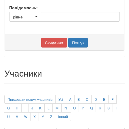
Повідомлень:
рівне
Учасники
Приховати пошук учасників
Усі
A
B
C
D
E
F
G
H
I
J
K
L
M
N
O
P
Q
R
S
T
U
V
W
X
Y
Z
Інший