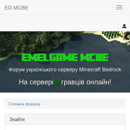
EG MCBE
МЕН
EmelGame MCBE
Форум українського серверу Minecraft Bedrock
На сервері
гравців онлайн!
0
Головна форуму
Знайти