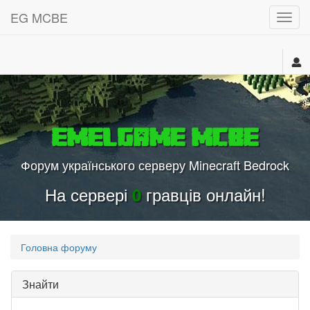
EG MCBE
МЕН
EmelGame MCBE
Форум українського серверу Minecraft Bedrock
На сервері
гравців онлайн!
0
Головна форуму
Знайти