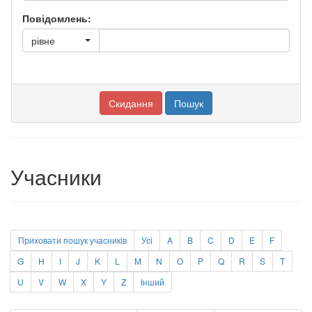
Повідомлень:
рівне
Учасники
Приховати пошук учасників
Усі
A
B
C
D
E
F
G
H
I
J
K
L
M
N
O
P
Q
R
S
T
U
V
W
X
Y
Z
Інший