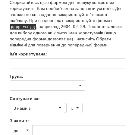
Скористайтесь цією формою для пошуку конкретних
користувачів. Вам необов'язково заповняти усі поля. Для
часткового співпадання використовуйте * в якості
шаблону. При введенні дат використовуйте формат
, наприклад
. Поставте галочки
2004-02-29
рррр-мм-дд
для вибору одного чи кількох імен користувачів (якщо
попередня форма дозволяє це) і натисніть Обрати
відмічені для повернення до попередньої форми.
Ім'я користувача:
Група:
Сортувати за:
З нами з
↓
З нами з:
до