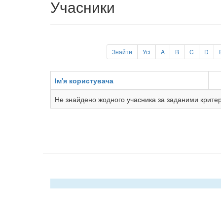
Учасники
Знайти
Усі
A
B
C
D
Ім'я користувача
Не знайдено жодного учасника за заданими критер