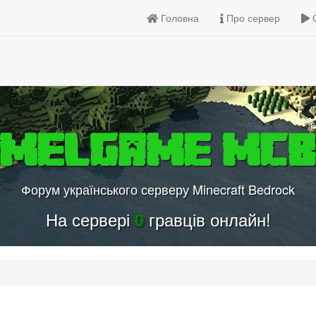
Головна
Про сервер
С
EmelGame MCB
Форум українського серверу Minecraft Bedrock
На сервері
гравців онлайн!
0