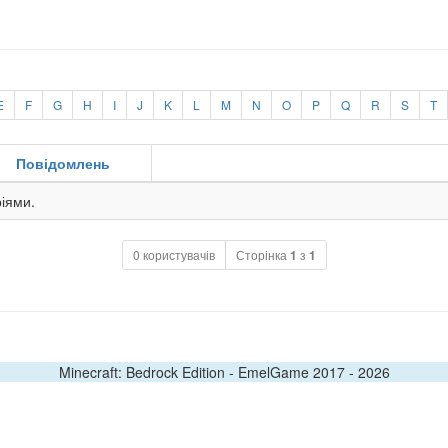
E
F
G
H
I
J
K
L
M
N
O
P
Q
R
S
T
Повідомлень
іями.
0 користувачів
Сторінка
1
з
1
Minecraft: Bedrock Edition - EmelGame 2017 -
2026