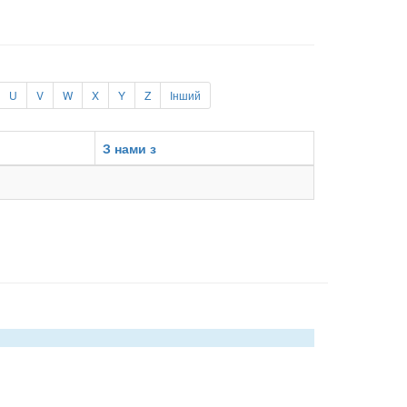
U
V
W
X
Y
Z
Інший
З нами з